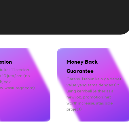
ession
Money Back 
u kali 1:1 session 
Guarantee
 10 juta/jam (no 
Garansi 1 tahun kalo ga dapet 
, cek 
value yang sama dengan 6jt 
ew.lwastuargo.com)
uang kembali (either as a 
new job, promotion, net 
worth increase, atau side 
project)