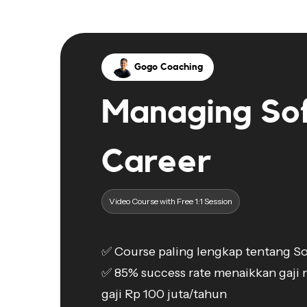
Gogo Coaching
Managing So
Career
Video Course with Free 1:1 Session
✅ Course paling lengkap tentang So
✅ 85% success rate menaikkan gaji r
gaji Rp 100 juta/tahun
