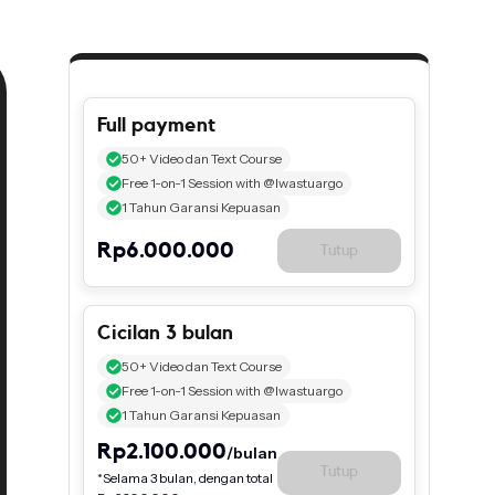
Full payment
50+ Video dan Text Course
Free 1-on-1 Session with @lwastuargo
1 Tahun Garansi Kepuasan
Rp6.000.000
Tutup
Cicilan 3 bulan
50+ Video dan Text Course
Free 1-on-1 Session with @lwastuargo
1 Tahun Garansi Kepuasan
Rp2.100.000
/bulan
Tutup
*Selama
3
bulan, dengan total