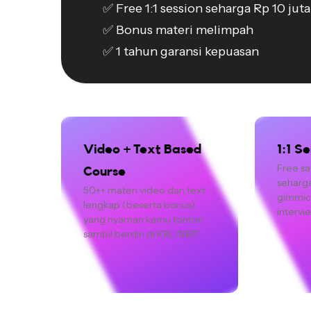
✅ Free 1:1 session seharga Rp 10 juta

✅ Bonus materi melimpah

Video + Text Based 
1:1 S
Free sat
Course
seharga
50++ materi video dan text 
gimmick
lengkap (beserta bonus) 
intervi
yang nyaman kamu tonton 
sambil berdiri di KRL/MRT.